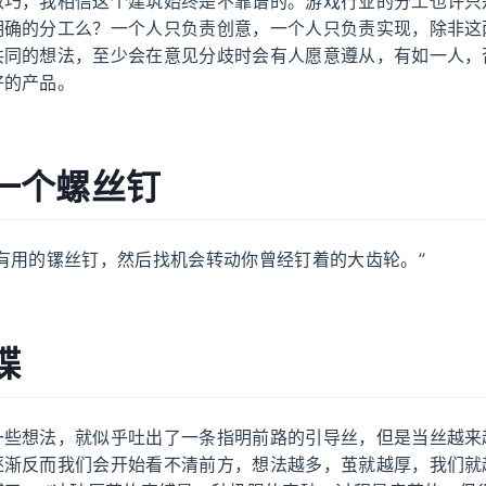
取巧，我相信这个建筑始终是不靠谱的。游戏行业的分工也许只
明确的分工么？一个人只负责创意，一个人只负责实现，除非这
共同的想法，至少会在意见分歧时会有人愿意遵从，有如一人，
好的产品。
一个螺丝钉
有用的镙丝钉，然后找机会转动你曾经钉着的大齿轮。”
蝶
一些想法，就似乎吐出了一条指明前路的引导丝，但是当丝越来
逐渐反而我们会开始看不清前方，想法越多，茧就越厚，我们就