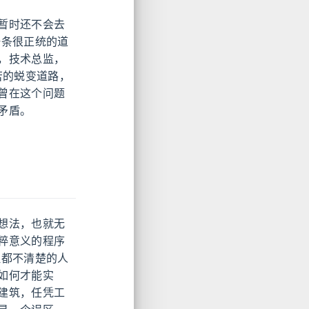
暂时还不会去
一条很正统的道
，技术总监，
苦的蜕变道路，
曾在这个问题
矛盾。
想法，也就无
粹意义的程序
理都不清楚的人
如何才能实
建筑，任凭工