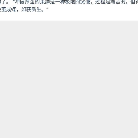
缚了。 “冲破厚茧的束缚是一种极限的突破，过程是痛苦的，但
茧成蝶，如获新生。”
念
思绪
章除特别声明外，均采用
CC BY-SA 4.0 协议
，转载请注明出处！
Hexo
Fluid
粤ICP备2022039496号
粤公网安备 44030502008902号