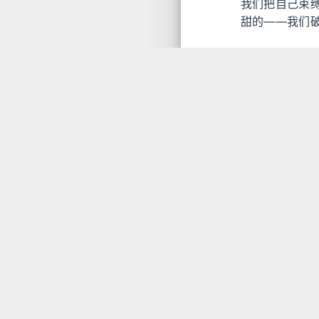
我们把自己束
甜的——我们破
life
碎碎
本博客所有文
蝴蝶效应